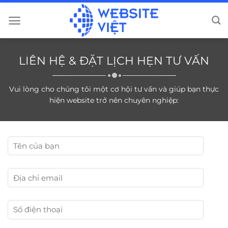
Bỏ
qua
nội
dung
LIÊN HỆ & ĐẶT LỊCH HẸN TƯ VẤN
Vui lòng cho chúng tôi một cơ hội tư vấn và giúp bạn thực
hiện website trở nên chuyên nghiệp: