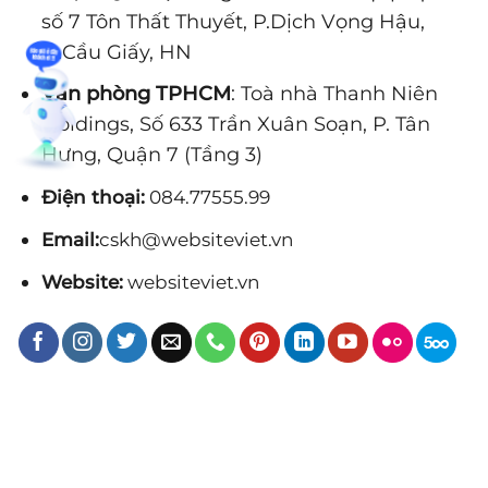
số 7 Tôn Thất Thuyết, P.Dịch Vọng Hậu,
Q.Cầu Giấy, HN
Văn phòng TPHCM
: Toà nhà Thanh Niên
Holdings, Số 633 Trần Xuân Soạn, P. Tân
Hưng, Quận 7 (Tầng 3)
Điện thoại:
084.77555.99
Email:
cskh@websiteviet.vn
Website:
websiteviet.vn