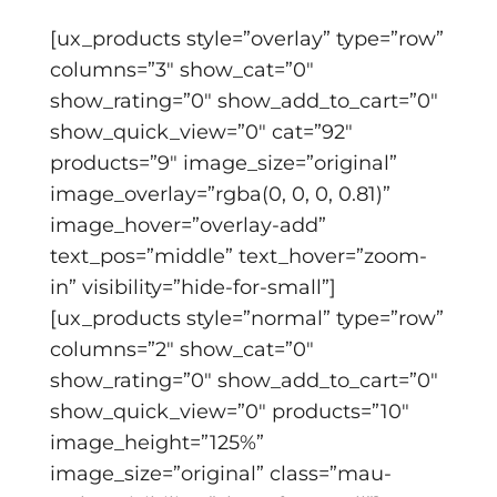
[ux_products style=”overlay” type=”row”
columns=”3″ show_cat=”0″
show_rating=”0″ show_add_to_cart=”0″
show_quick_view=”0″ cat=”92″
products=”9″ image_size=”original”
image_overlay=”rgba(0, 0, 0, 0.81)”
image_hover=”overlay-add”
text_pos=”middle” text_hover=”zoom-
in” visibility=”hide-for-small”]
[ux_products style=”normal” type=”row”
columns=”2″ show_cat=”0″
show_rating=”0″ show_add_to_cart=”0″
show_quick_view=”0″ products=”10″
image_height=”125%”
image_size=”original” class=”mau-