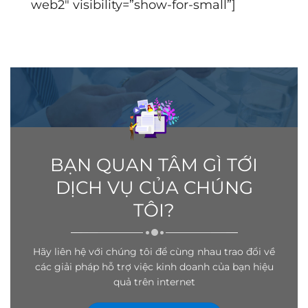
web2″ visibility=”show-for-small”]
BẠN QUAN TÂM GÌ TỚI
DỊCH VỤ CỦA CHÚNG
TÔI?
Hãy liên hệ với chúng tôi để cùng nhau trao đổi về
các giải pháp hỗ trợ việc kinh doanh của bạn hiệu
quả trên internet