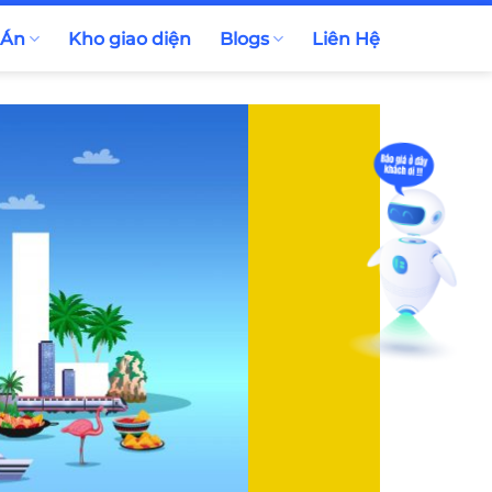
 Án
Kho giao diện
Blogs
Liên Hệ