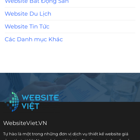
Website Bất Động Sản
Website Du Lịch
Website Tin Tức
Các Danh mục Khác
WebsiteViet.VN
Tự hào là một trong những đơn vị dịch vụ
thiết kế website giá